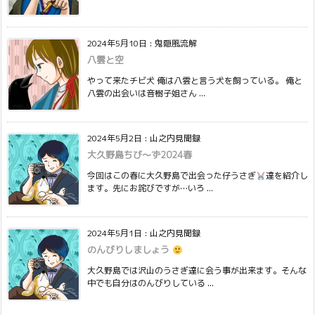
2024年5月10日
:
鬼隠風流解
八雲と空
やって来たチビ犬 俺は八雲と言う犬を飼っている。 俺と
八雲の出会いは音樹子姐さん ...
2024年5月2日
:
山之内見聞録
大久野島ちび〜ず2024春
今回はこの春に大久野島で出会った仔うさぎ
達を紹介し
ます。先にお詫びですが…いろ ...
2024年5月1日
:
山之内見聞録
のんびりしましょう
大久野島では沢山のうさぎ達に会う事が出来ます。そんな
中でも自分はのんびりしている ...