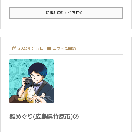
記事を読む
竹原町並 ...
2023年3月7日
山之内見聞録


雛めぐり(広島県竹原市)②