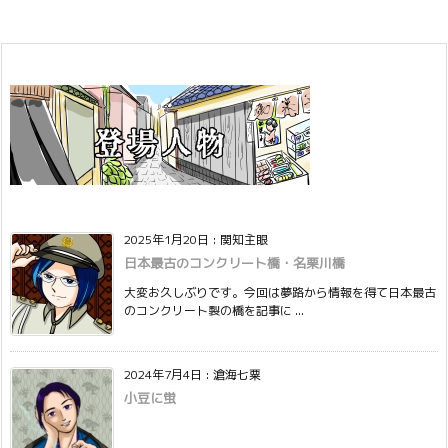
2025年1月20日
:
関知主眼
日本最古のコンクリート橋・名栗川橋
大変お久しぶりです。今回は夢路から情報を得て日本最古
のコンクリート製の橋を記事に ...
2024年7月4日
:
滄海七粟
小豆に蛍