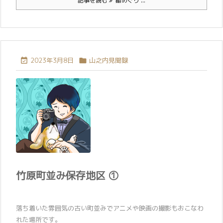
記事を読む
雛めぐり ...
2023年3月8日
山之内見聞録


竹原町並み保存地区 ①
落ち着いた雰囲気の古い町並みでアニメや映画の撮影もおこなわ
れた場所です。