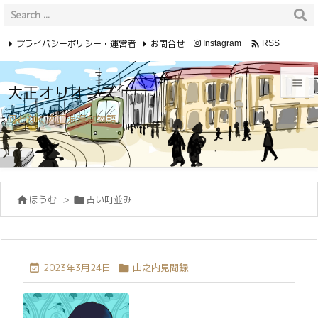
プライバシーポリシー・運営者
お問合せ

Instagram
RSS
Feedly

大正オリオンズ

何となく大正浪漫な物語
メニュ

サイド

ほうむ
>
古い町並み


前へ

次へ

2023年3月24日
山之内見聞録


検索