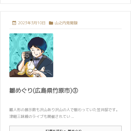
2023年3月10日
山之内見聞録


雛めぐり(広島県竹原市)③
雛人形の展示数も沢山あり沢山の人で賑わっていた笠井邸です。
津軽三味線のライブも開催されてい ...