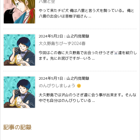
八雲と空
やって来たチビ犬 俺は八雲と言う犬を飼っている。 俺と
八雲の出会いは音樹子姐さん ...
2024年5月2日
:
山之内見聞録
大久野島ちび〜ず2024春
今回はこの春に大久野島で出会った仔うさぎ
達を紹介し
ます。先にお詫びですが…いろ ...
2024年5月1日
:
山之内見聞録
のんびりしましょう
大久野島では沢山のうさぎ達に会う事が出来ます。そんな
中でも自分はのんびりしている ...
記事の記録