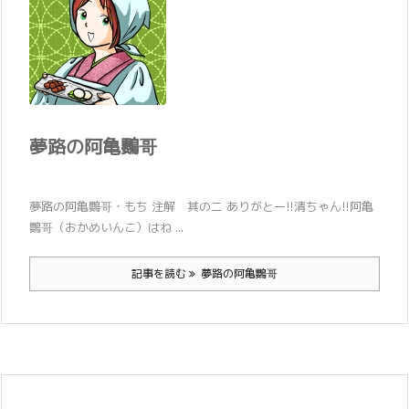
夢路の阿亀鸚哥
夢路の阿亀鸚哥・もち 注解 其のニ ありがとー!!清ちゃん!!阿亀
鸚哥（おかめいんこ）はね ...
記事を読む
夢路の阿亀鸚哥