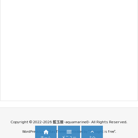
Copyright ©
2022
-2026
藍玉屋-aquamarine8-
All Rights Reserved.



WordPress Luxeritas Theme is provided by "
Thought is free
".
メニュー
上へ
ホーム