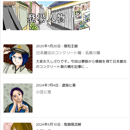
2025年1月20日
:
関知主眼
日本最古のコンクリート橋・名栗川橋
大変お久しぶりです。今回は夢路から情報を得て日本最古
のコンクリート製の橋を記事に ...
2024年7月4日
:
滄海七粟
小豆に蛍
2024年5月10日
:
鬼隠風流解