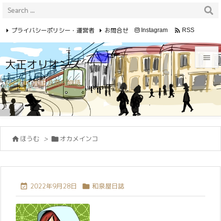
プライバシーポリシー・運営者
お問合せ

Instagram
RSS
Feedly

大正オリオンズ

何となく大正浪漫な物語
メニュ

サイド

ほうむ
>
オカメインコ


前へ

次へ

2022年9月28日
和泉屋日誌


検索